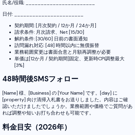
氏名/役職: _______________________
日付: _______________________
契約期間: [月次契約 / 12か月 / 24か月]
請求条件: 月次請求、Net [15/30]
解約条件: [30/60] 日前の書面通知
訪問漏れ対応: [48] 時間以内に無償振替
業務範囲変更は書面合意と月額再調整が必要
単価は[12か月 / 契約期間]固定、更新時CPI調整最大
[3%]
48時間後SMSフォロー
[Name] 様、[Business] の [Your Name] です。[day] に
[property] 向け清掃入札書をお送りしました。内容はご確
認いただけましたでしょうか。業務範囲や価格でご質問があ
れば調整や短いお打ち合わせも可能です。
料金目安（2026年）