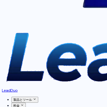
LeadDuo
製品とツール
料金