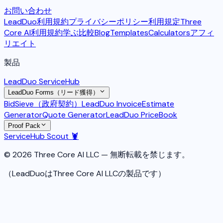
お問い合わせ
LeadDuo利用規約
プライバシーポリシー
利用規定
Three
Core AI利用規約
学ぶ
比較
Blog
Templates
Calculators
アフィ
リエイト
製品
LeadDuo ServiceHub
LeadDuo Forms（リード獲得）
BidSieve（政府契約）
LeadDuo Invoice
Estimate
Generator
Quote Generator
LeadDuo PriceBook
Proof Pack
ServiceHub Scout 🦞
© 2026 Three Core AI LLC — 無断転載を禁じます。
（LeadDuoはThree Core AI LLCの製品です）