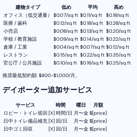
建物タイプ
低め
平均
高め
オフィス（低交通量）
$0.07/sq ft
$0.11/sq ft
$0.18/sq ft
医療 / 歯科
$0.12/sq ft
$0.18/sq ft
$0.28/sq ft
小売店
$0.08/sq ft
$0.13/sq ft
$0.20/sq ft
学校 / 教育施設
$0.09/sq ft
$0.14/sq ft
$0.22/sq ft
倉庫 / 工業
$0.04/sq ft
$0.07/sq ft
$0.12/sq ft
レストラン
$0.15/sq ft
$0.22/sq ft
$0.35/sq ft
官公庁 / 公共施設
$0.10/sq ft
$0.16/sq ft
$0.25/sq ft
推奨最低契約額: $800-$1,000/月。
デイポーター追加サービス
サービス
時間
曜日
月額
ロビー・トイレ巡回
[X] 時間/日
月〜金
$[price]
日中トイレ備品補充
[X] 回/日
月〜金
$[price]
日中ゴミ回収
[X] 回/日
月〜金
$[price]