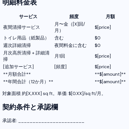
明細料金表
サービス
頻度
月額
月〜金（[X]回/
夜間清掃サービス
$[price]
月）
トイレ用品（紙製品）
含む
$0
週次詳細清掃
夜間料金に含む
$0
月次高所清掃 + 詳細清
月1回
$[price]
掃
[追加サービス]
[頻度]
$[price]
**月額合計**
**$[amount]**
**年間合計（12か月）**
**$[amount]**
対象面積 約[X,XXX] sq ft。単価: $[0.XX]/sq ft/月。
契約条件と承認欄
承認者: _______________________