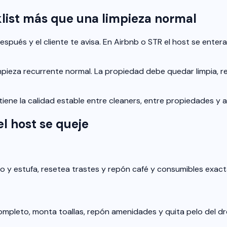
klist más que una limpieza normal
pués y el cliente te avisa. En Airbnb o STR el host se enter
pieza recurrente normal. La propiedad debe quedar limpia, res
tiene la calidad estable entre cleaners, entre propiedades y a
el host se queje
ro y estufa, resetea trastes y repón café y consumibles exac
ompleto, monta toallas, repón amenidades y quita pelo del dr