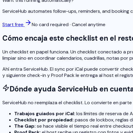
Want this running automatically?
ServiceHub automates follow-ups, reminders, and booking co
Start free
No card required · Cancel anytime
Cómo encaja este checklist en el resto
Un checklist en papel funciona. Un checklist conectado a p
limpiar sino en coordinar calendarios, cuadrillas, notas por 
Ahí entra ServiceHub. El sync por iCal puede convertir check
y siguiente check-in y Proof Pack le entrega al host el regis
Dónde ayuda ServiceHub en cuent
ServiceHub no reemplaza el checklist. Lo convierte en parte 
Trabajos guiados por iCal:
los límites de reserva de
Checklist por propiedad:
pasos de lockbox, reglas de
The Gap:
se hace visible el tiempo real entre checkou
Proof Pack:
el host recibe un registro con fotos y evid