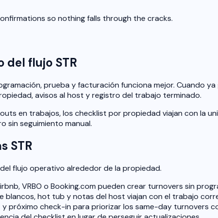
nfirmations so nothing falls through the cracks.
 del flujo STR
rogramación, prueba y facturación funciona mejor. Cuando ya g
propiedad, avisos al host y registro del trabajo terminado.
outs en trabajos, los checklist por propiedad viajan con la u
tro sin seguimiento manual.
as STR
del flujo operativo alrededor de la propiedad.
 Airbnb, VRBO o Booking.com pueden crear turnovers sin prog
 blancos, hot tub y notas del host viajan con el trabajo corr
t y próximo check-in para priorizar los same-day turnovers c
encia del checklist en lugar de perseguir actualizaciones.