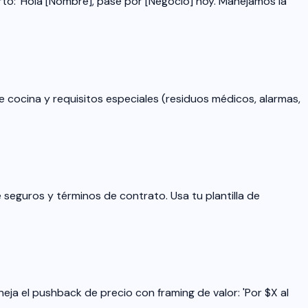
to: 'Hola [Nombre], pasé por [Negocio] hoy. Manejamos la
de cocina y requisitos especiales (residuos médicos, alarmas,
de seguros y términos de contrato. Usa tu plantilla de
neja el pushback de precio con framing de valor: 'Por $X al