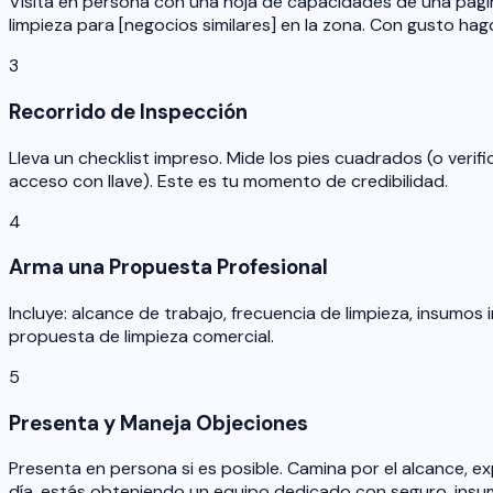
Visita en persona con una hoja de capacidades de una págin
limpieza para [negocios similares] en la zona. Con gusto hago
3
Recorrido de Inspección
Lleva un checklist impreso. Mide los pies cuadrados (o verif
acceso con llave). Este es tu momento de credibilidad.
4
Arma una Propuesta Profesional
Incluye: alcance de trabajo, frecuencia de limpieza, insumos i
propuesta de limpieza comercial.
5
Presenta y Maneja Objeciones
Presenta en persona si es posible. Camina por el alcance, ex
día, estás obteniendo un equipo dedicado con seguro, insu