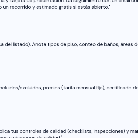
a y tarjeta de presentación. Da seguimiento con un email cor
 un recorrido y estimado gratis si estás abierto.'
ica del listado). Anota tipos de piso, conteo de baños, áreas 
ncluidos/excluidos, precios (tarifa mensual fija), certificado 
plica tus controles de calidad (checklists, inspecciones) y ma
mos y chequeos de calidad.'