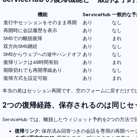
機能
ServiceHub
一般的な予
進行中セッションをそのまま再開
あり
なし
再開時に会話履歴を表示
あり
なし
SMSでの離脱復帰
あり
まれ
双方向SMS継続
あり
なし
SMSからウェブへの途中ハンドオフ
あり
なし
復帰リンクは48時間有効
あり
まれ
期限切れでも再開導線あり
あり
なし
復帰方式を設定可能
あり
まれ
本当の差はセッション再開です。空のフォームに戻すだけで
2つの復帰経路、保存されるのは同じセ
ServiceHub では、離脱したウィジェット予約を2つの
復帰リンク:
保存済み回答つきの会話を専用の再開ページ