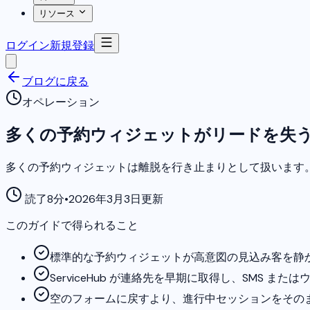
リソース
ログイン
新規登録
ブログに戻る
オペレーション
多くの予約ウィジェットがリードを失
多くの予約ウィジェットは離脱を行き止まりとして扱います。Se
読了8分
•
2026年3月3日更新
このガイドで得られること
標準的な予約ウィジェットが高意図の見込み客を静
ServiceHub が連絡先を早期に取得し、SMS ま
空のフォームに戻すより、進行中セッションをその