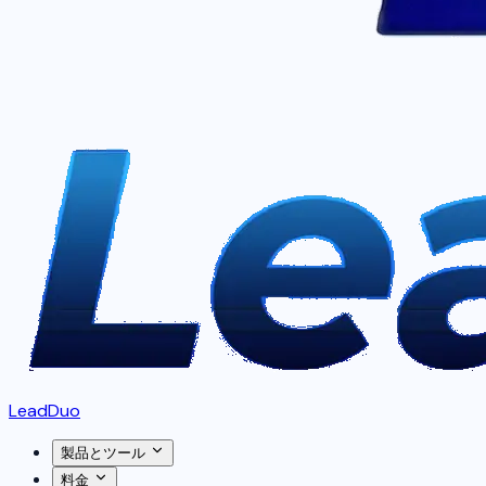
LeadDuo
製品とツール
料金