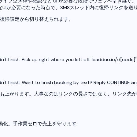
イブ空き枠や確認など UI が必要な段階でウェブへ引き継ぐ。
UIが必要になった時点で、SMSスレッド内に復帰リンクを送
復帰設定から切り替えられます。
t finish. Pick up right where you left off: leadduo.io/r/[code]"
't finish. Want to finish booking by text? Reply CONTINUE and w
達性も上がります。大事なのはリンクの長さではなく、リンク先
を自動化。手作業ゼロで売上を守ります。