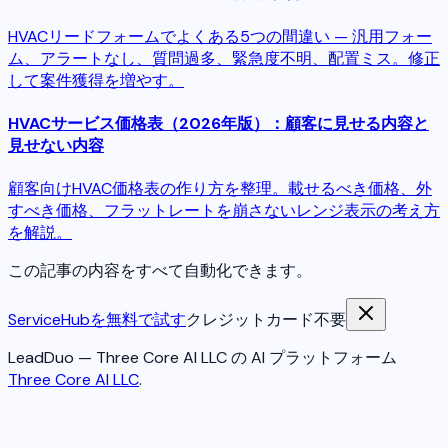
HVACリードフォームでよくある5つの間違い — 汎用フォー
ム、アラートなし、質問過多、緊急度不明、配置ミス。修正
して案件獲得を増やす。
HVACサービス価格表（2026年版）：顧客に見せる内容と
見せない内容
顧客向けHVAC価格表の作り方を整理。載せるべき価格、外
すべき価格、フラットレートを崩さないレンジ表示の考え方
を解説。
この記事の内容をすべて自動化できます。
ServiceHubを無料で試す
クレジットカード不要
LeadDuo — Three Core AI LLC の AI プラットフォーム
Three Core AI LLC
.