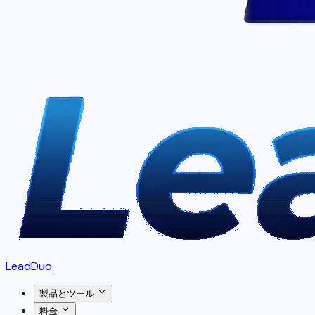
LeadDuo
製品とツール
料金