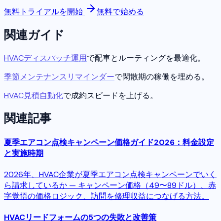
無料トライアルを開始
無料で始める
関連ガイド
HVACディスパッチ運用
で配車とルーティングを最適化。
季節メンテナンスリマインダー
で閑散期の稼働を埋める。
HVAC見積自動化
で成約スピードを上げる。
関連記事
夏季エアコン点検キャンペーン価格ガイド2026：料金設定
と実施時期
2026年、HVAC企業が夏季エアコン点検キャンペーンでいく
ら請求しているか — キャンペーン価格（49〜89ドル）、赤
字覚悟の価格ロジック、訪問を修理収益につなげる方法。
HVACリードフォームの5つの失敗と改善策