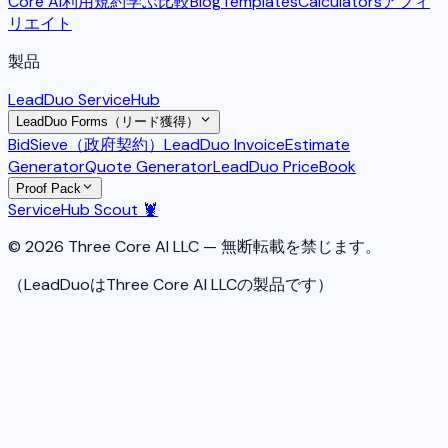
Core AI利用規約
学ぶ
比較
Blog
Templates
Calculators
アフィ
リエイト
製品
LeadDuo ServiceHub
LeadDuo Forms（リード獲得）
BidSieve（政府契約）
LeadDuo Invoice
Estimate
Generator
Quote Generator
LeadDuo PriceBook
Proof Pack
ServiceHub Scout 🦞
© 2026 Three Core AI LLC — 無断転載を禁じます。
（LeadDuoはThree Core AI LLCの製品です）