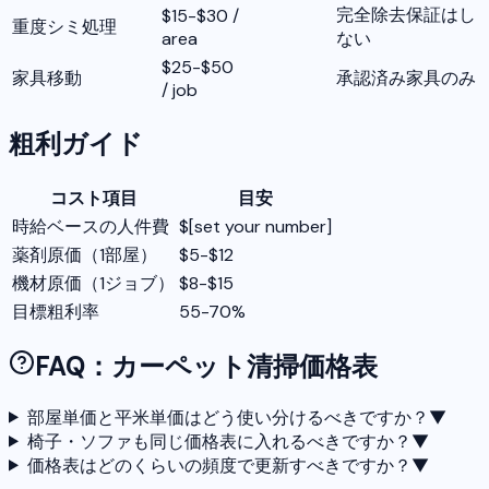
完全除去保証はし
$15-$30 /
重度シミ処理
area
ない
$25-$50
家具移動
承認済み家具のみ
/ job
粗利ガイド
コスト項目
目安
時給ベースの人件費
$[set your number]
薬剤原価（1部屋）
$5-$12
機材原価（1ジョブ）
$8-$15
目標粗利率
55-70%
FAQ：カーペット清掃価格表
部屋単価と平米単価はどう使い分けるべきですか？
▼
椅子・ソファも同じ価格表に入れるべきですか？
▼
価格表はどのくらいの頻度で更新すべきですか？
▼