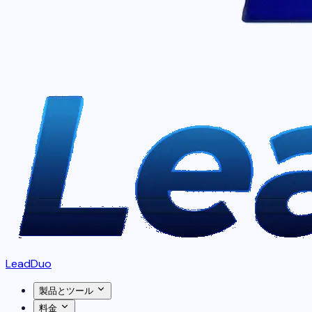
LeadDuo
製品とツール
料金