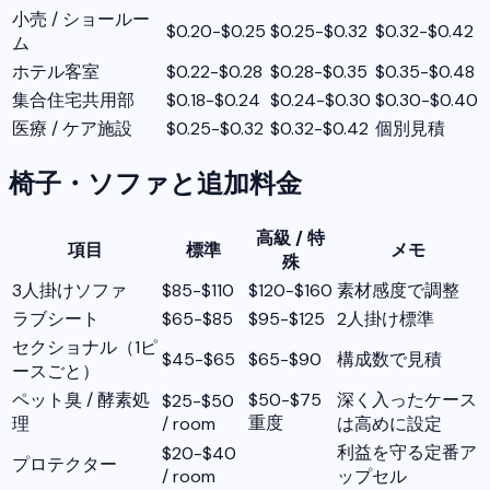
小売 / ショールー
$0.20-$0.25
$0.25-$0.32
$0.32-$0.42
ム
ホテル客室
$0.22-$0.28
$0.28-$0.35
$0.35-$0.48
集合住宅共用部
$0.18-$0.24
$0.24-$0.30
$0.30-$0.40
医療 / ケア施設
$0.25-$0.32
$0.32-$0.42
個別見積
椅子・ソファと追加料金
高級 / 特
項目
標準
メモ
殊
3人掛けソファ
$85-$110
$120-$160
素材感度で調整
ラブシート
$65-$85
$95-$125
2人掛け標準
セクショナル（1ピ
$45-$65
$65-$90
構成数で見積
ースごと）
ペット臭 / 酵素処
$50-$75
深く入ったケース
$25-$50
重度
理
/ room
は高めに設定
利益を守る定番ア
$20-$40
プロテクター
/ room
ップセル