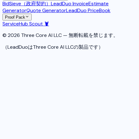
BidSieve（政府契約）
LeadDuo Invoice
Estimate
Generator
Quote Generator
LeadDuo PriceBook
Proof Pack
ServiceHub Scout 🦞
© 2026 Three Core AI LLC — 無断転載を禁じます。
（LeadDuoはThree Core AI LLCの製品です）