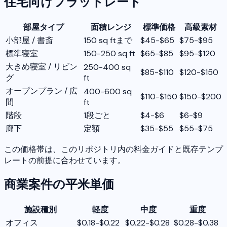
住宅向けフラットレート
部屋タイプ
面積レンジ
標準価格
高級素材
小部屋 / 書斎
150 sq ftまで
$45-$65
$75-$95
標準寝室
150-250 sq ft
$65-$85
$95-$120
大きめ寝室 / リビン
250-400 sq
$85-$110
$120-$150
グ
ft
オープンプラン / 広
400-600 sq
$110-$150
$150-$200
間
ft
階段
1段ごと
$4-$6
$6-$9
廊下
定額
$35-$55
$55-$75
この価格帯は、このリポジトリ内の料金ガイドと既存テンプ
レートの前提に合わせています。
商業案件の平米単価
施設種別
軽度
中度
重度
オフィス
$0.18-$0.22
$0.22-$0.28
$0.28-$0.38