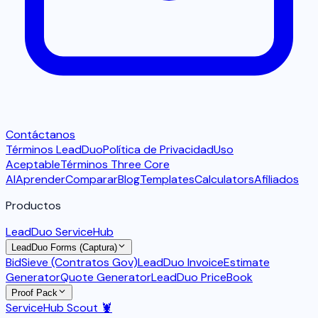
Contáctanos
Términos LeadDuo
Política de Privacidad
Uso
Aceptable
Términos Three Core
AI
Aprender
Comparar
Blog
Templates
Calculators
Afiliados
Productos
LeadDuo ServiceHub
LeadDuo Forms (Captura)
BidSieve (Contratos Gov)
LeadDuo Invoice
Estimate
Generator
Quote Generator
LeadDuo PriceBook
Proof Pack
ServiceHub Scout 🦞