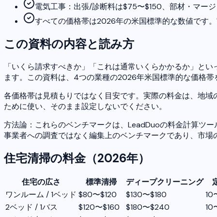
電気工事：出張/診断料は$75〜$150、部材・マージ
すべての価格帯は2026年の米国標準的な数値です
この資料の内容と読み方
「いくら請求すべきか」「これは通常いくらかかるか」とい
ます。この資料は、4つの業種の2026年米国標準的な価格
各価格帯は見積もりではなく目安です。実際の料金は、地域
ために使い、そのまま設定しないでください。
方法論：これらのベンチマークは、LeadDuoの料金計算
事業者への調査ではなく編集上のベンチマークであり、市場
住宅清掃の料金（2026年）
住宅の広さ
標準清掃
ディープクリーニング
ワンルーム / 1ベッド
$80〜$120
$130〜$180
10
2ベッド / 1バス
$120〜$160
$180〜$240
10