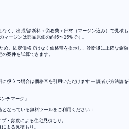
なく、出張/診断料＋労務費＋部材（マージン込み）で見積もる
材へのマージンは部品原価の約15〜25%です。
るため、固定価格ではなく価格帯を提示し、診断後に正確な金
定の案件を試算できます。
に役立つ場合は価格帯を引用いただけます — 読者が方法論を
金ベンチマーク」
基となっている無料ツールをご利用ください：
イプ・頻度による住宅見積もり。
度による見積もり。