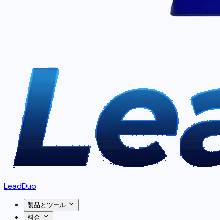
LeadDuo
製品とツール
料金