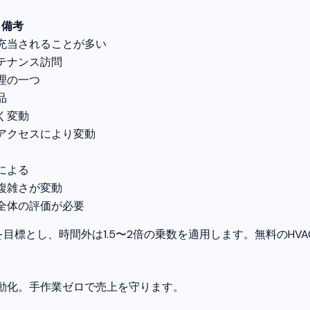
備考
充当されることが多い
テナンス訪問
理の一つ
品
く変動
アクセスにより変動
による
複雑さが変動
全体の評価が必要
益を目標とし、時間外は1.5〜2倍の乗数を適用します。無料のH
を自動化。手作業ゼロで売上を守ります。