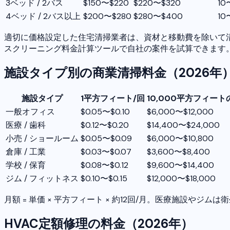
3ベッド / 2バス
$150〜$220
$220〜$320
10
4ベッド / 2バス以上
$200〜$280
$280〜$400
10
適切に価格設定した住宅清掃業者は、資材と移動費を除いて清掃
スクリーニング料金計算ツールで自社の案件を試算できます
施設タイプ別の商業清掃料金（2026年
施設タイプ
1平方フィート/回
10,000平方フィー
一般オフィス
$0.05〜$0.10
$6,000〜$12,000
医療 / 歯科
$0.12〜$0.20
$14,400〜$24,000
小売 / ショールーム
$0.05〜$0.09
$6,000〜$10,800
倉庫 / 工業
$0.03〜$0.07
$3,600〜$8,400
学校 / 保育
$0.08〜$0.12
$9,600〜$14,400
ジム / フィットネス
$0.10〜$0.15
$12,000〜$18,000
月額 = 単価 × 平方フィート × 約12回/月。医療施設
HVAC定額修理の料金（2026年）