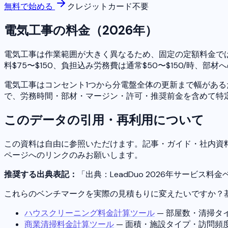
無料で始める
クレジットカード不要
電気工事の料金（2026年）
電気工事は作業範囲が大きく異なるため、固定の定額料金では
料$75〜$150、負担込み労務費は通常$50〜$150/時、部
電気工事はコンセント1つから分電盤全体の更新まで幅があ
で、労務時間・部材・マージン・許可・推奨前金を含めて特
このデータの引用・再利用について
この資料は自由に参照いただけます。記事・ガイド・社内資料
ページへのリンクのみお願いします。
推奨する出典表記：
「出典：LeadDuo 2026年サービス料
これらのベンチマークを実際の見積もりに変えたいですか？
ハウスクリーニング料金計算ツール
— 部屋数・清掃タ
商業清掃料金計算ツール
— 面積・施設タイプ・訪問頻