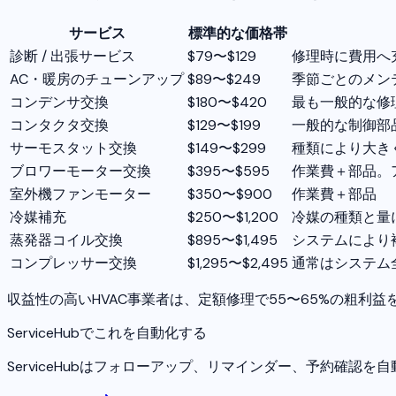
サービス
標準的な価格帯
診断 / 出張サービス
$79〜$129
修理時に費用へ
AC・暖房のチューンアップ
$89〜$249
季節ごとのメン
コンデンサ交換
$180〜$420
最も一般的な修
コンタクタ交換
$129〜$199
一般的な制御部
サーモスタット交換
$149〜$299
種類により大き
ブロワーモーター交換
$395〜$595
作業費＋部品。
室外機ファンモーター
$350〜$900
作業費＋部品
冷媒補充
$250〜$1,200
冷媒の種類と量
蒸発器コイル交換
$895〜$1,495
システムにより
コンプレッサー交換
$1,295〜$2,495
通常はシステム
収益性の高いHVAC事業者は、定額修理で55〜65%の粗利
ServiceHubでこれを自動化する
ServiceHubはフォローアップ、リマインダー、予約確認