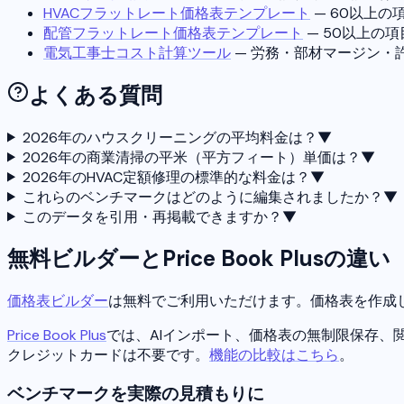
HVACフラットレート価格表テンプレート
— 60以上の項目
配管フラットレート価格表テンプレート
— 50以上の
電気工事士コスト計算ツール
— 労務・部材マージン・
よくある質問
2026年のハウスクリーニングの平均料金は？
▼
2026年の商業清掃の平米（平方フィート）単価は？
▼
2026年のHVAC定額修理の標準的な料金は？
▼
これらのベンチマークはどのように編集されましたか？
▼
このデータを引用・再掲載できますか？
▼
無料ビルダーとPrice Book Plusの違い
価格表ビルダー
は無料でご利用いただけます。価格表を作成し
Price Book Plus
では、AIインポート、価格表の無制限保存、
クレジットカードは不要です。
機能の比較はこちら
。
ベンチマークを実際の見積もりに