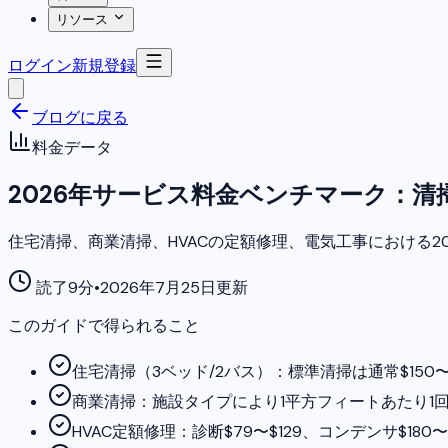
リソース
ログイン
新規登録
ブログに戻る
料金データ
2026年サービス料金ベンチマーク：清掃
住宅清掃、商業清掃、HVACの定額修理、電気工事における
読了9分
•
2026年7月25日更新
このガイドで得られること
住宅清掃（3ベッド/2バス）：標準清掃は通常$150〜
商業清掃：施設タイプにより1平方フィートあたり1回$0.
HVAC定額修理：診断$79〜$129、コンデンサ$180