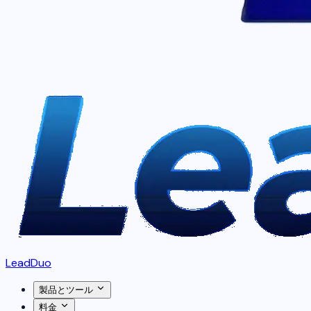
LeadDuo
製品とツール
料金