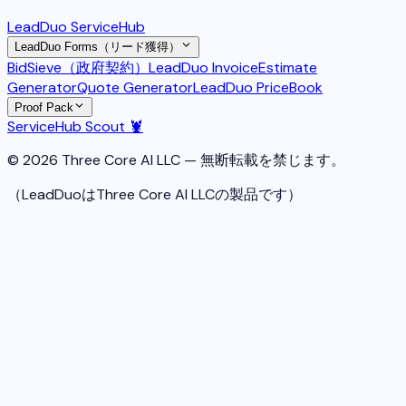
LeadDuo ServiceHub
LeadDuo Forms（リード獲得）
BidSieve（政府契約）
LeadDuo Invoice
Estimate
Generator
Quote Generator
LeadDuo PriceBook
Proof Pack
ServiceHub Scout 🦞
© 2026 Three Core AI LLC — 無断転載を禁じます。
（LeadDuoはThree Core AI LLCの製品です）