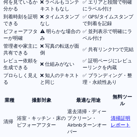
何を見ているか
❌ ラベルもコンテ
✅ エリアと段階で明確
分かる
キストもなし
にラベル付け
到着時刻を証明
❌ タイムスタンプ
✅ GPS/タイムスタンプ
できる
なし
で到着を記録
ビフォーアフタ
⚠️ 明らかな場合の
✅ 並列表示で明確にラ
ーが明確
み
ベル付け
管理者や家主に
❌ 写真の転送が面
✅ 共有リンク1つで完結
共有できる
倒
レビュー依頼を
✅ 証明ページにレビュ
❌ 仕組みがない
生成できる
ーリンクを内蔵
プロらしく見え
❌ 知人のテキスト
✅ ブランディング・整
る
と同じ
理・永続性あり
無料ツー
業種
撮影対象
最適な用途
ル
退去清掃・ディー
浴室・キッチン・床の
プクリーン・
清掃証明
清掃
ビフォーアフター
Airbnbターンオー
レポート
バー