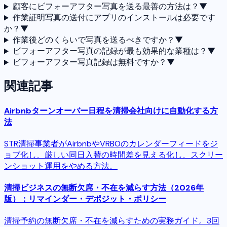
顧客にビフォーアフター写真を送る最善の方法は？
▼
作業証明写真の送付にアプリのインストールは必要です
か？
▼
作業後どのくらいで写真を送るべきですか？
▼
ビフォーアフター写真の記録が最も効果的な業種は？
▼
ビフォーアフター写真記録は無料ですか？
▼
関連記事
Airbnbターンオーバー日程を清掃会社向けに自動化する方
法
STR清掃事業者がAirbnbやVRBOのカレンダーフィードをジ
ョブ化し、厳しい同日入替の時間差を見える化し、スクリー
ンショット運用をやめる方法。
清掃ビジネスの無断欠席・不在を減らす方法（2026年
版）：リマインダー・デポジット・ポリシー
清掃予約の無断欠席・不在を減らすための実務ガイド。3回