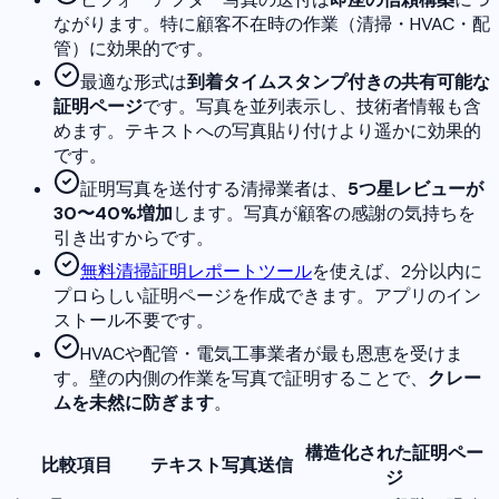
ながります。特に顧客不在時の作業（清掃・HVAC・配
管）に効果的です。
最適な形式は
到着タイムスタンプ付きの共有可能な
証明ページ
です。写真を並列表示し、技術者情報も含
めます。テキストへの写真貼り付けより遥かに効果的
です。
証明写真を送付する清掃業者は、
5つ星レビューが
30〜40%増加
します。写真が顧客の感謝の気持ちを
引き出すからです。
無料清掃証明レポートツール
を使えば、2分以内に
プロらしい証明ページを作成できます。アプリのイン
ストール不要です。
HVACや配管・電気工事業者が最も恩恵を受けま
す。壁の内側の作業を写真で証明することで、
クレー
ムを未然に防ぎます
。
構造化された証明ペー
比較項目
テキスト写真送信
ジ