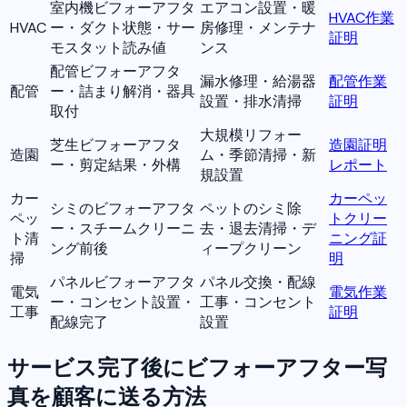
室内機ビフォーアフタ
エアコン設置・暖
HVAC作業
HVAC
ー・ダクト状態・サー
房修理・メンテナ
証明
モスタット読み値
ンス
配管ビフォーアフタ
漏水修理・給湯器
配管作業
配管
ー・詰まり解消・器具
設置・排水清掃
証明
取付
大規模リフォー
芝生ビフォーアフタ
造園証明
造園
ム・季節清掃・新
ー・剪定結果・外構
レポート
規設置
カー
カーペッ
シミのビフォーアフタ
ペットのシミ除
ペッ
トクリー
ー・スチームクリーニ
去・退去清掃・デ
ト清
ニング証
ング前後
ィープクリーン
掃
明
パネルビフォーアフタ
パネル交換・配線
電気
電気作業
ー・コンセント設置・
工事・コンセント
工事
証明
配線完了
設置
サービス完了後にビフォーアフター写
真を顧客に送る方法