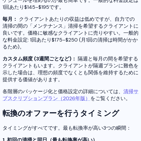
ケジュールを埋めるのが最も簡単です。一般的な料金設定は
1回あたり$145–$195です。
毎月：
クライアントあたりの収益は低めですが、自力での
清掃の間の「メンテナンス」清掃を希望するクライアントに
良いです。価格に敏感なクライアントに売りやすい。一般的
な料金設定: 1回あたり$175–$250 (月1回の清掃は時間がかか
るため)。
カスタム頻度 (3週間ごとなど)：
隔週と毎月の間を希望する
クライアントもいます。クライアントが隔週プランに難色を
示した場合は、理想の頻度でなくとも関係を維持するために
提供する価値があります。
各階層のパッケージ化と価格設定の詳細については、
清掃サ
ブスクリプションプラン（2026年版）
をご覧ください。
転換のオファーを行うタイミング
タイミングがすべてです。最も転換率が高い3つの瞬間：
1. 初回の清掃と同日（最も転換率が高い）