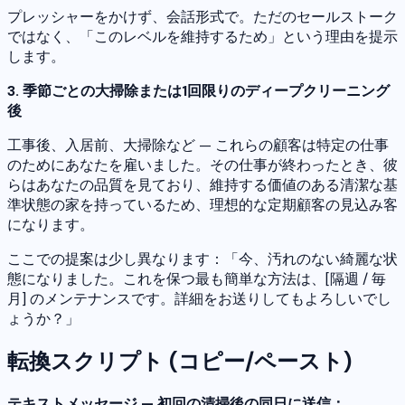
プレッシャーをかけず、会話形式で。ただのセールストーク
ではなく、「このレベルを維持するため」という理由を提示
します。
3. 季節ごとの大掃除または1回限りのディープクリーニング
後
工事後、入居前、大掃除など — これらの顧客は特定の仕事
のためにあなたを雇いました。その仕事が終わったとき、彼
らはあなたの品質を見ており、維持する価値のある清潔な基
準状態の家を持っているため、理想的な定期顧客の見込み客
になります。
ここでの提案は少し異なります：「今、汚れのない綺麗な状
態になりました。これを保つ最も簡単な方法は、[隔週 / 毎
月] のメンテナンスです。詳細をお送りしてもよろしいでし
ょうか？」
転換スクリプト (コピー/ペースト)
テキストメッセージ — 初回の清掃後の同日に送信：