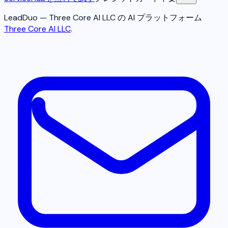
LeadDuo — Three Core AI LLC の AI プラットフォーム
Three Core AI LLC
.