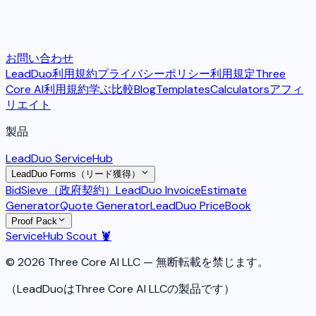
お問い合わせ
LeadDuo利用規約
プライバシーポリシー
利用規定
Three
Core AI利用規約
学ぶ
比較
Blog
Templates
Calculators
アフィ
リエイト
製品
LeadDuo ServiceHub
LeadDuo Forms（リード獲得）
BidSieve（政府契約）
LeadDuo Invoice
Estimate
Generator
Quote Generator
LeadDuo PriceBook
Proof Pack
ServiceHub Scout 🦞
© 2026 Three Core AI LLC — 無断転載を禁じます。
（LeadDuoはThree Core AI LLCの製品です）