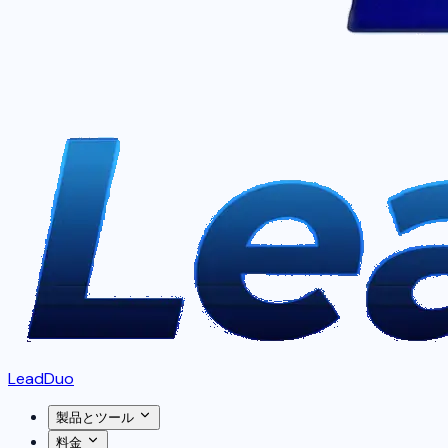
LeadDuo
製品とツール
料金