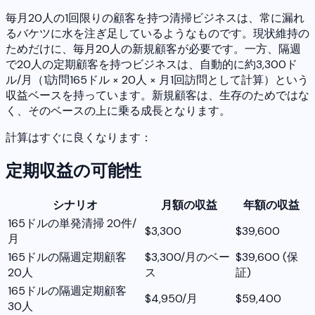
毎月20人の1回限りの顧客を持つ清掃ビジネスは、常に漏れ
るバケツに水を注ぎ足しているようなものです。現状維持の
ためだけに、毎月20人の新規顧客が必要です。一方、隔週
で20人の定期顧客を持つビジネスは、自動的に約3,300ド
ル/月（1訪問165ドル × 20人 × 月1回訪問として計算）という
収益ベースを持っています。新規顧客は、生存のためではな
く、そのベースの上に乗る成長となります。
計算はすぐに良くなります：
定期収益の可能性
シナリオ
月額の収益
年額の収益
165ドルの単発清掃 20件/
$3,300
$39,600
月
165ドルの隔週定期顧客
$3,300/月のベー
$39,600 (保
20人
ス
証)
165ドルの隔週定期顧客
$4,950/月
$59,400
30人