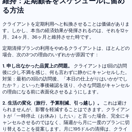
維持：定期顧客をスケジュールに留め
る方法
クライアントを定期利用へと転換させることは価値がありま
す。しかし、本当の経済効果が発揮されるのは、それを12ヶ
月、24ヶ月、36ヶ月と維持させた時です。
定期清掃プランの利用をやめるクライアントは、ほとんどの
場合、次の3つの理由のいずれかが原因です：
1. 申し出なかった品質上の問題。
クライアントは1回の訪問
後に少し不満を感じ、何も言わずに静かにキャンセルした。
対策：最初の3回の訪問後、「本日の仕上がりはいかがでし
たか？」といった事後確認を送り、小さな問題がキャンセル
の理由になる前に表面化させるようにします。
2. 生活の変化（旅行、予算削減、引っ越し）。
これは避け
られませんが、影響を軽減することはできます。クライアン
トが「一時停止（お休み）したい」と言った場合、完全にキ
ャンセルさせるのではなく、隔週から月に一度のプランに切
り替えることを提案します。月に195ドルの清掃は、クライ