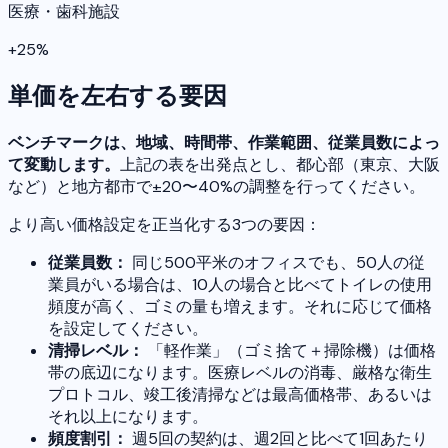
医療・歯科施設
+25%
単価を左右する要因
ベンチマークは、地域、時間帯、作業範囲、従業員数によっ
て変動します。
上記の表を出発点とし、都心部（東京、大阪
など）と地方都市で±20〜40%の調整を行ってください。
より高い価格設定を正当化する3つの要因：
従業員数：
同じ500平米のオフィスでも、50人の従
業員がいる場合は、10人の場合と比べてトイレの使用
頻度が高く、ゴミの量も増えます。それに応じて価格
を設定してください。
清掃レベル：
「軽作業」（ゴミ捨て＋掃除機）は価格
帯の底辺になります。医療レベルの消毒、厳格な衛生
プロトコル、竣工後清掃などは最高価格帯、あるいは
それ以上になります。
頻度割引：
週5回の契約は、週2回と比べて1回あたり