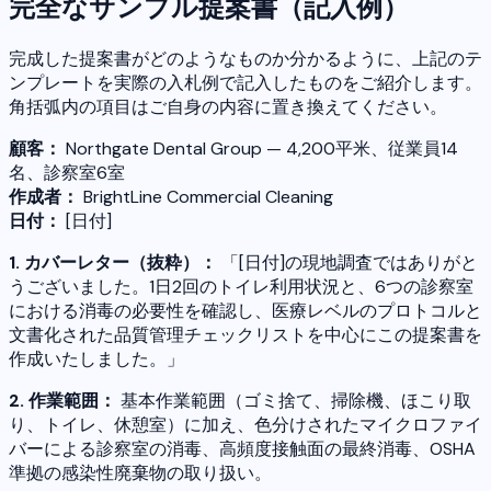
完全なサンプル提案書（記入例）
完成した提案書がどのようなものか分かるように、上記のテ
ンプレートを実際の入札例で記入したものをご紹介します。
角括弧内の項目はご自身の内容に置き換えてください。
顧客：
Northgate Dental Group — 4,200平米、従業員14
名、診察室6室
作成者：
BrightLine Commercial Cleaning
日付：
[日付]
1. カバーレター（抜粋）：
「[日付]の現地調査ではありがと
うございました。1日2回のトイレ利用状況と、6つの診察室
における消毒の必要性を確認し、医療レベルのプロトコルと
文書化された品質管理チェックリストを中心にこの提案書を
作成いたしました。」
2. 作業範囲：
基本作業範囲（ゴミ捨て、掃除機、ほこり取
り、トイレ、休憩室）に加え、色分けされたマイクロファイ
バーによる診察室の消毒、高頻度接触面の最終消毒、OSHA
準拠の感染性廃棄物の取り扱い。