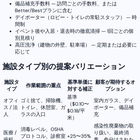
備品補充手数料 — 訪問ごとの手数料、または
Better/Bestプランに含む
デイポーター（ロビー・トイレの常駐スタッフ） — 時
間制
イベント後や入居・退去時の徹底清掃 — 1回ごとの個
別見積り
高圧洗浄（建物の外壁、駐車場） — 定期または必要に
応じて
施設タイプ別の提案バリエーション
施設タ
基準単価に
顧客が期待するオ
作業範囲の重点
イプ
対する補正
プション
基準
オフィ
ゴミ捨て、掃除機、
室内ガラス、デイ
（$0.10〜
ス / 法
トイレ、休憩室、ガ
ポーター、備品補
$0.18/平
人
ラスの入口
充
米）
感染性廃棄物の取
消毒レベル、OSHA
医療 /
り扱い、最終消
プロトコル、診察室
+25〜35%
歯科
毒、色分けされた