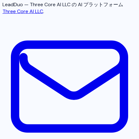
LeadDuo — Three Core AI LLC の AI プラットフォーム
Three Core AI LLC
.