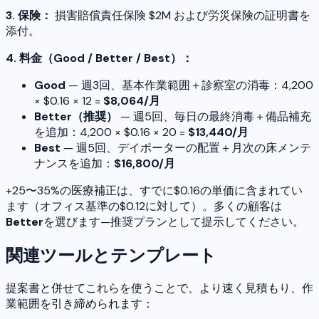
3. 保険：
損害賠償責任保険 $2M および労災保険の証明書を
添付。
4. 料金（Good / Better / Best）：
Good
— 週3回、基本作業範囲＋診察室の消毒：4,200
× $0.16 × 12 =
$8,064/月
Better（推奨）
— 週5回、毎日の最終消毒＋備品補充
を追加：4,200 × $0.16 × 20 =
$13,440/月
Best
— 週5回、デイポーターの配置＋月次の床メンテ
ナンスを追加：
$16,800/月
+25〜35%の医療補正は、すでに$0.16の単価に含まれてい
ます（オフィス基準の$0.12に対して）。多くの顧客は
Better
を選びます—推奨プランとして提示してください。
関連ツールとテンプレート
提案書と併せてこれらを使うことで、より速く見積もり、作
業範囲を引き締められます：