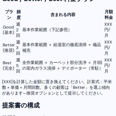
プラ
頻
月額
含まれる内容
ン
度
料金
週
XXX
Good
基本作業範囲（下記参照）
円/
2
(基本)
回
月
週
XXX
基本作業範囲 ＋ 給湯室の徹底清掃 ＋ 備品
Better
円/
3
(推奨)
補充
回
月
週
XXX
全作業範囲 ＋ カーペット部分洗浄 ＋ 月1回
Best
円/
5
(完全)
の室内ガラス清掃 ＋ デイポーター（常駐）
回
月
[XXX]を計算した金額に置き換えてください。計算式：平米
数 × 単価 × 月間回数。多くの顧客は「Better」を選ぶ傾向
があります—推奨オプションとして提示してください。
提案書の構成