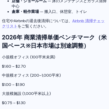
店舗・ショールーム
— 床のメンテナンスとガラス清掃
中心
倉庫・軽作業場
— 搬入口、休憩室、トイレ
住宅やAirbnbの退去後清掃については、
Airbnb 清掃チェッ
クリスト
をご覧ください。
2026年 商業清掃単価ベンチマーク（米
国ベース※日本市場は別途調整）
小規模オフィス (100平米未満)
$1.60 – $2.70
中規模オフィス (200–1,000平米)
$1.00 – $1.90
大規模施設 (1,000平米以上)
$0.75 – $1.30