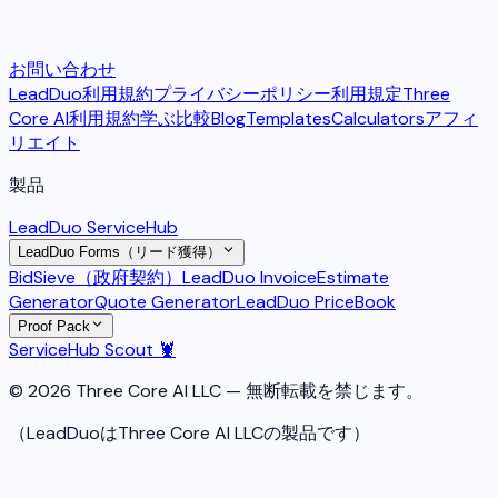
お問い合わせ
LeadDuo利用規約
プライバシーポリシー
利用規定
Three
Core AI利用規約
学ぶ
比較
Blog
Templates
Calculators
アフィ
リエイト
製品
LeadDuo ServiceHub
LeadDuo Forms（リード獲得）
BidSieve（政府契約）
LeadDuo Invoice
Estimate
Generator
Quote Generator
LeadDuo PriceBook
Proof Pack
ServiceHub Scout 🦞
© 2026 Three Core AI LLC — 無断転載を禁じます。
（LeadDuoはThree Core AI LLCの製品です）