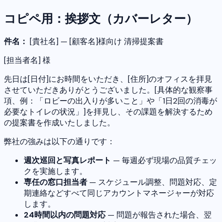
コピペ用：挨拶文（カバーレター）
件名：
[貴社名] — [顧客名]様向け 清掃提案書
[担当者名] 様
先日は[日付]にお時間をいただき、[住所]のオフィスを拝見
させていただきありがとうございました。[具体的な観察事
項、例：「ロビーの出入りが多いこと」や「1日2回の消毒が
必要なトイレの状況」]を拝見し、その課題を解決するため
の提案書を作成いたしました。
弊社の強みは以下の通りです：
週次巡回と写真レポート
— 毎週必ず現場の品質チェッ
クを実施します。
専任の窓口担当者
— スケジュール調整、問題対応、定
期連絡などすべて同じアカウントマネージャーが対応
します。
24時間以内の問題対応
— 問題が報告された場合、翌