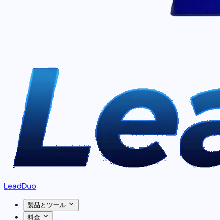
LeadDuo
製品とツール
料金