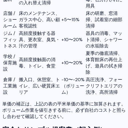
の入れ替え清掃
用具
店舗 /
床のメンテナンス、
床の研磨、窓清
ショー
ガラス中心、高い顧
+5〜15%
掃、試着室の細部
ルーム
客視認性
清掃
ジム /
高頻度接触する器
器具の消毒、マッ
フィッ
具、更衣室、臭気・
+10〜20%
ト清掃、シャワー
トネス
汗の管理
の水垢除去
夏季の徹底清掃、
学校 /
高頻度接触面の消
体育館床の再仕上
保育施
+10〜20%
毒、トイレ、食堂
げ、遊具の拭き掃
設
除
倉庫 /
搬入口、休憩室、ト
-10〜-20%
高圧洗浄、フォー
工業施
イレ、広い硬質床エ
（ボリュー
クリフトエリアの
設
リア
ム）
洗浄、高所清掃
単価の補正は、上記の表の平米単価の基準に加算されます。
ボリューム作業を値引きする前に、必ず自社のコストと照ら
し合わせて確認してください。