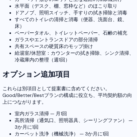
水平面（デスク、棚、窓枠など）のほこり取り
ドアノブ、照明スイッチ、手すりの拭き掃除と消毒
すべてのトイレの清掃と消毒（便器、洗面台、鏡、
床）
ペーパータオル、トイレットペーパー、石鹸の補充
ガラスやエントランスドアの部分清掃
共有スペースの硬質床のモップ掛け
給湯室/休憩室：カウンターの拭き掃除、シンク清掃、
冷蔵庫内の整理（週1回）
オプション追加項目
これらは別項目として提案書に含めてください。
Good/Better/Bestプランの構成に役立ち、平均契約額の向
上につながります。
室内ガラス清掃 — 月1回
高所清掃（通気口、照明器具、シーリングファン） —
3か月に1回
カーペット洗浄（機械洗浄） — 3か月に1回