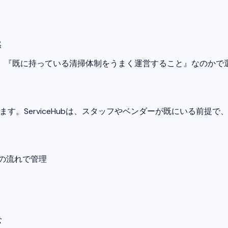
然
、『既に持っている清掃体制をうまく運営すること』なのかで
います。ServiceHubは、スタッフやベンダーが既にいる前
一つの流れで管理
む