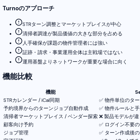
Turnoのアプローチ
STRターン調整とマーケットプレイスが中心
清掃者調達が製品価値の大きな部分を占める
人手確保が課題の物件管理者には強い
証跡・請求・事業運用全体は主戦場ではない
運用基盤よりネットワークが重要な場合に向く
機能比較
機能
S
STRカレンダー / iCal同期
✅ 物件単位のタ
予約境界からのターンジョブ自動作成
✅ 物件ルールと
清掃者マーケットプレイス / ベンダー探索
❌ 製品モデルが違
顧客向け予約
✅ ログイン不要
ジョブ管理
✅ ターン作成後