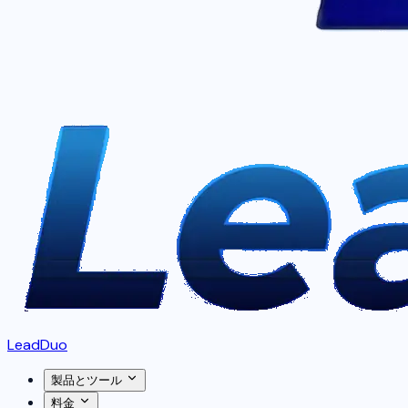
LeadDuo
製品とツール
料金