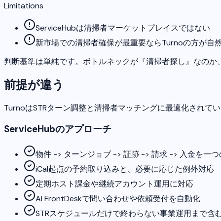
Limitations
ServiceHubは清掃者マーケットプレイスではない
新市場での清掃者確保が最重要ならTurnoの方が自
判断基準は単純です。ボトルネックが『清掃者探し』なのか
前提が違う
TurnoはSTRターン調整と清掃者マッチングに最適化されて
ServiceHubのアプローチ
物件 -> ターンジョブ -> 証跡 -> 請求 -> 入金を
iCal起点の予約取り込みと、必要に応じた例外対応
定期ホスト課金や継続アカウント運用に対応
AI FrontDeskで問い合わせや依頼受付を自動化
STRスケジュールだけで終わらない事業運用まで含