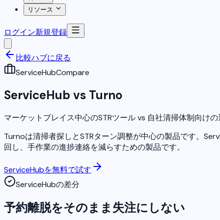
リソース
ログイン
新規登録
比較ハブに戻る
ServiceHub
Compare
ServiceHub vs Turno
マーケットプレイス中心のSTRツール vs 自社清掃体制向け
Turnoは清掃者探しとSTRターン調整が中心の製品です。S
回し、手作業の進捗連絡を減らすための製品です。
ServiceHubを無料で試す
ServiceHubの差分
予約離脱をそのまま失注にしない