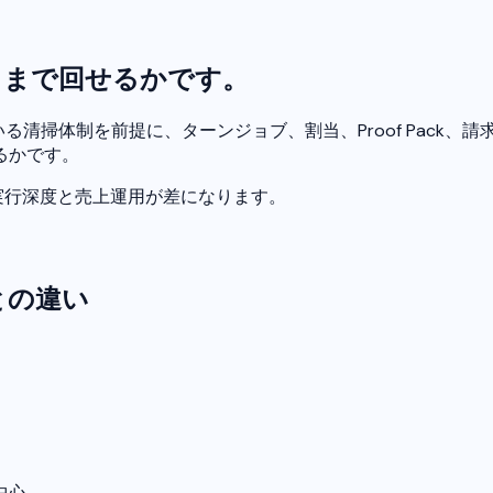
こまで回せるかです。
持っている清掃体制を前提に、ターンジョブ、割当、Proof Pa
るかです。
実行深度と売上運用が差になります。
oとの違い
。
中心