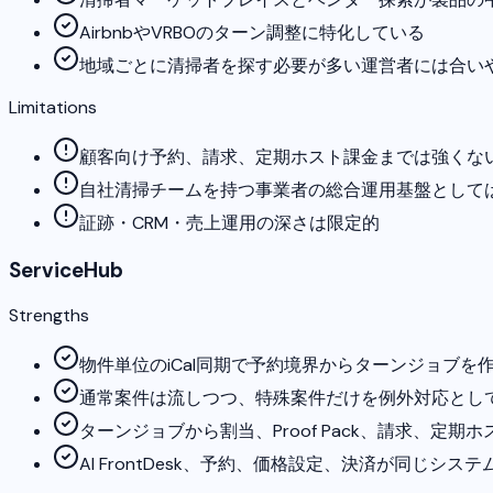
AirbnbやVRBOのターン調整に特化している
地域ごとに清掃者を探す必要が多い運営者には合い
Limitations
顧客向け予約、請求、定期ホスト課金までは強くな
自社清掃チームを持つ事業者の総合運用基盤として
証跡・CRM・売上運用の深さは限定的
ServiceHub
Strengths
物件単位のiCal同期で予約境界からターンジョブを
通常案件は流しつつ、特殊案件だけを例外対応とし
ターンジョブから割当、Proof Pack、請求、定期
AI FrontDesk、予約、価格設定、決済が同じシス