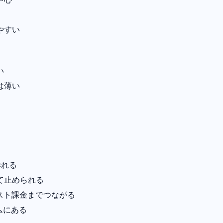
やすい
い
は薄い
作れる
て止められる
ホスト課金までつながる
テムにある