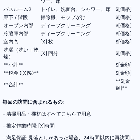
ワー、床
バスルーム2
トイレ、洗面台、シャワー、床
$[価格]
廊下 / 階段
掃除機、モップがけ
$[価格]
オーブン内部
ディープクリーニング
$[価格]
冷蔵庫内部
ディープクリーニング
$[価格]
室内窓
[X] 枚
$[価格]
洗濯（洗い＋乾
[X] 回分
$[価格]
燥）
**小計**
$[金額]
**税金 ([X]%)**
$[金額]
**$[金
**合計**
額]**
毎回の訪問に含まれるもの:
- 清掃用品・機材はすべてこちらで用意
- 推定作業時間: [X]時間
- 満足保証: 見落としがあった場合、24時間以内に再訪問し