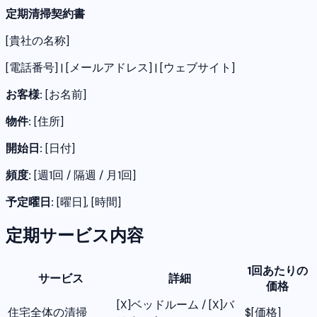
定期清掃契約書
[貴社の名称]
[電話番号] | [メールアドレス] | [ウェブサイト]
お客様:
[お名前]
物件:
[住所]
開始日:
[日付]
頻度:
[週1回 / 隔週 / 月1回]
予定曜日:
[曜日], [時間]
定期サービス内容
1回あたりの
サービス
詳細
価格
[X]ベッドルーム / [X]バ
住宅全体の清掃
$[価格]