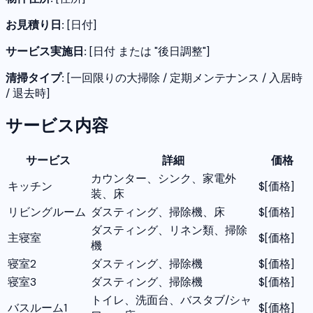
お見積り日:
[日付]
サービス実施日:
[日付 または "後日調整"]
清掃タイプ:
[一回限りの大掃除 / 定期メンテナンス / 入居時
/ 退去時]
サービス内容
サービス
詳細
価格
カウンター、シンク、家電外
キッチン
$[価格]
装、床
リビングルーム
ダスティング、掃除機、床
$[価格]
ダスティング、リネン類、掃除
主寝室
$[価格]
機
寝室2
ダスティング、掃除機
$[価格]
寝室3
ダスティング、掃除機
$[価格]
トイレ、洗面台、バスタブ/シャ
バスルーム1
$[価格]