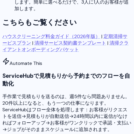
します。簡単に選べるだけで、3人に1人のお客様が追
加します。
こちらもご覧ください
ハウスクリーニング料金ガイド（2026年版）
|
定期清掃サ
ービスプラン
|
清掃サービス契約書テンプレート
|
清掃クラ
イアントオンボーディングパケット
Automate This
ServiceHubで見積もりから予約までのフローを自
動化
手作業で見積もりを送るのは、週5件なら問題ありません。
20件以上になると、もう一つの仕事になります。
ServiceHubはフロー全体を処理します：お客様がリクエス
トを送信→見積もりが自動送信→24時間以内に返信がなけ
ればフォローアップ→お客様がワンクリックで承認・支払い
→ジョブがそのままスケジュールに追加されます。