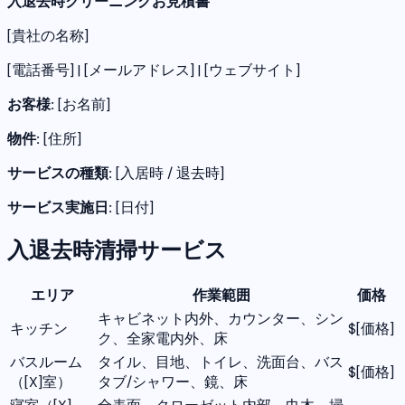
入退去時クリーニングお見積書
[貴社の名称]
[電話番号] | [メールアドレス] | [ウェブサイト]
お客様:
[お名前]
物件:
[住所]
サービスの種類:
[入居時 / 退去時]
サービス実施日:
[日付]
入退去時清掃サービス
エリア
作業範囲
価格
キャビネット内外、カウンター、シン
キッチン
$[価格]
ク、全家電内外、床
バスルーム
タイル、目地、トイレ、洗面台、バス
$[価格]
（[X]室）
タブ/シャワー、鏡、床