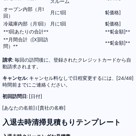
スルーム
オーブン内部（月1
月に1回
$[価格]
回）
冷蔵庫内部（月1回）
月に1回
$[価格]
**1回あたりの合計**
**$[金額]**
**月間合計（[X]回訪
**$[金額]**
問）**
請求:
毎回の訪問後に、登録されたクレジットカードから自
動請求されます。
キャンセル:
キャンセル料なしで日程変更するには、[24/48]
時間前までにご連絡ください。
初回訪問日:
[日付]
[あなたの名前] | [貴社の名称]
入退去時清掃見積もりテンプレート