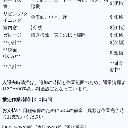
寝室（[X]
全表面、クローゼット内部、巾木、掃
$[価格]
室）
除機
リビング/ダ
全表面、巾木、床
$[価格]
イニング
室内窓
[X] 枚
$[価格]
ガレージ
掃き掃除、表面の拭き掃除
$[価格]
**小計**
$[金額]
**税金
$[金額]
([X]%)**
**$[金
**合計**
額]**
入退去時清掃は、追加の時間と作業範囲のため、通常清掃よ
り30〜50%高い料金設定となっています。
推定作業時間:
[X-X]時間
お支払い:
日程確保のために50%の前金、残額は作業完了時
にお支払いください。
[あなたの名前] | [貴社の名称] | [電話番号]