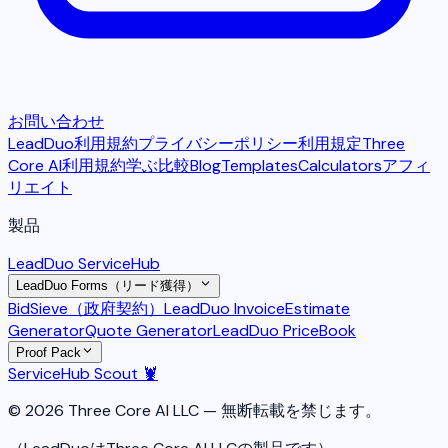
お問い合わせ
LeadDuo利用規約
プライバシーポリシー
利用規定
Three
Core AI利用規約
学ぶ
比較
Blog
Templates
Calculators
アフィ
リエイト
製品
LeadDuo ServiceHub
LeadDuo Forms（リード獲得）
BidSieve（政府契約）
LeadDuo Invoice
Estimate
Generator
Quote Generator
LeadDuo PriceBook
Proof Pack
ServiceHub Scout 🦞
© 2026 Three Core AI LLC — 無断転載を禁じます。