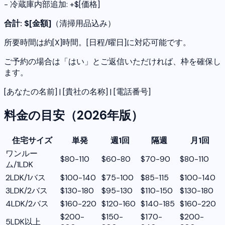
- 冷蔵庫内部追加: +$[価格]
合計: $[金額]
（清掃用品込み）
所要時間は約[X]時間。[日程/曜日]に対応可能です。
ご予約の場合は「はい」とご返信いただければ、枠を確保し
ます。
[あなたの名前] | [貴社の名称] | [電話番号]
料金の目安（2026年版）
住宅サイズ
単発
週1回
隔週
月1回
ワンルー
$80-110
$60-80
$70-90
$80-110
ム/1LDK
2LDK/1バス
$100-140
$75-100
$85-115
$100-140
3LDK/2バス
$130-180
$95-130
$110-150
$130-180
4LDK/2バス
$160-220
$120-160
$140-185
$160-220
$200-
$150-
$170-
$200-
5LDK以上