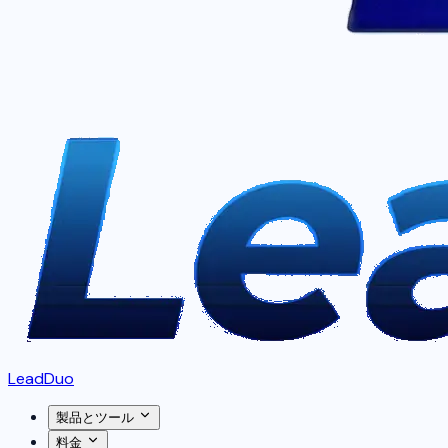
LeadDuo
製品とツール
料金