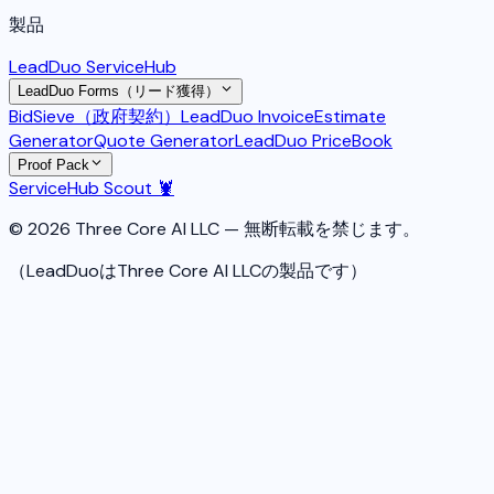
製品
LeadDuo ServiceHub
LeadDuo Forms（リード獲得）
BidSieve（政府契約）
LeadDuo Invoice
Estimate
Generator
Quote Generator
LeadDuo PriceBook
Proof Pack
ServiceHub Scout 🦞
© 2026 Three Core AI LLC — 無断転載を禁じます。
（LeadDuoはThree Core AI LLCの製品です）