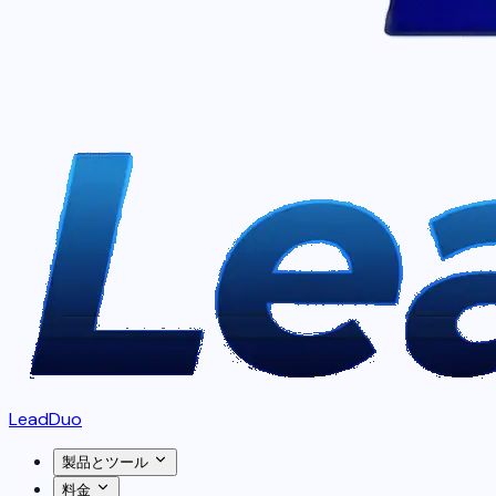
LeadDuo
製品とツール
料金