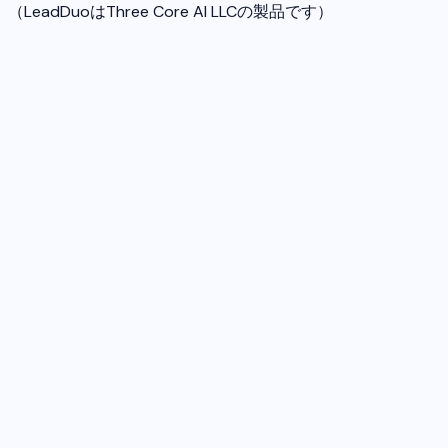
（LeadDuoはThree Core AI LLCの製品です）