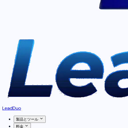
LeadDuo
製品とツール
料金