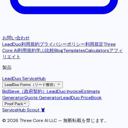
お問い合わせ
LeadDuo利用規約
プライバシーポリシー
利用規定
Three
Core AI利用規約
学ぶ
比較
Blog
Templates
Calculators
アフィ
リエイト
製品
LeadDuo ServiceHub
LeadDuo Forms（リード獲得）
BidSieve（政府契約）
LeadDuo Invoice
Estimate
Generator
Quote Generator
LeadDuo PriceBook
Proof Pack
ServiceHub Scout 🦞
© 2026 Three Core AI LLC — 無断転載を禁じます。